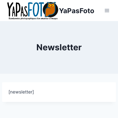
Aller
YaPasFoto
au
contenu
Newsletter
[newsletter]