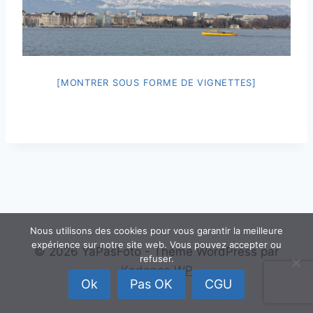
[MONTRER SOUS FORME DE VIGNETTES]
Nous utilisons des cookies pour vous garantir la meilleure
expérience sur notre site web. Vous pouvez accepter ou
© 2026 YaPasFoto - Thème WordPress par
refuser.
Kadence WP
Ok
Pas OK
CGU