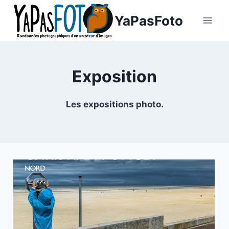
Aller
YaPasFoto
au
contenu
Exposition
Les expositions photo.