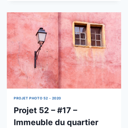
–
#18
–
BATEAU
ÉCHOUÉ
DANS
EN
BAIE
DE
SOMME
PROJET PHOTO 52 - 2020
Projet 52 – #17 –
Immeuble du quartier