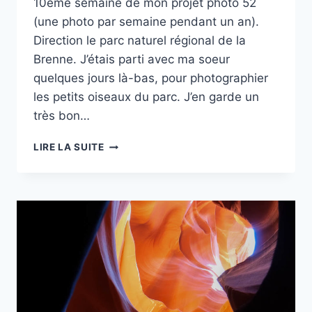
10ème semaine de mon projet photo 52
(une photo par semaine pendant un an).
Direction le parc naturel régional de la
Brenne. J’étais parti avec ma soeur
quelques jours là-bas, pour photographier
les petits oiseaux du parc. J’en garde un
très bon…
PROJET
LIRE LA SUITE
52
–
#10
–
COUCHER
DE
SOLEIL
DANS
LA
BRENNE