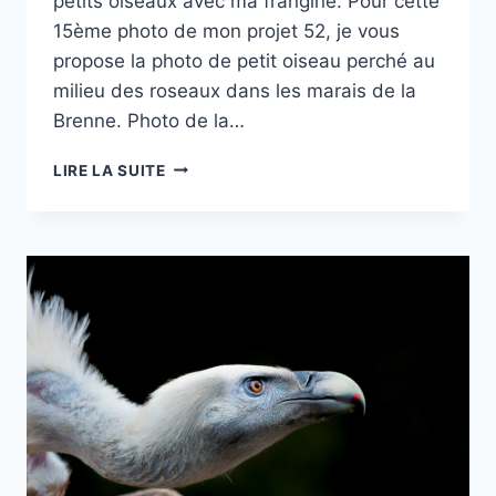
petits oiseaux avec ma frangine. Pour cette
15ème photo de mon projet 52, je vous
propose la photo de petit oiseau perché au
milieu des roseaux dans les marais de la
Brenne. Photo de la…
PROJET
LIRE LA SUITE
52
–
#15
–
OISEAU
SUR
UNE
BRANCHE
DE
ROSEAU