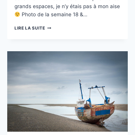
grands espaces, je n’y étais pas à mon aise
Photo de la semaine 18 &…
PROJET
LIRE LA SUITE
52
–
#19
–
SOUS-
MARIN
LE
REDOUTABLE