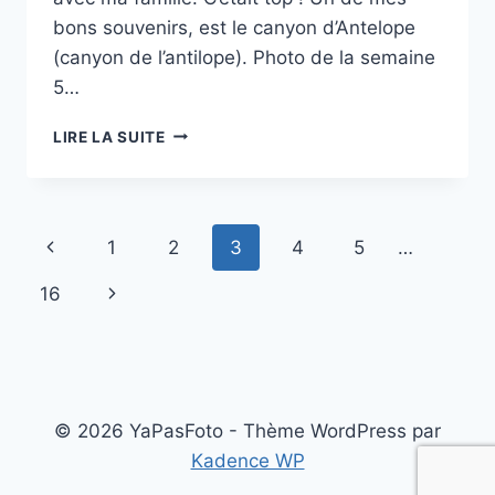
bons souvenirs, est le canyon d’Antelope
(canyon de l’antilope). Photo de la semaine
5…
PROJET
LIRE LA SUITE
52
–
#06
–
Navigation
Page
1
2
3
4
5
…
ANTELOPE
CANYON
de
précédente
Page
16
page
suivante
© 2026 YaPasFoto - Thème WordPress par
Kadence WP