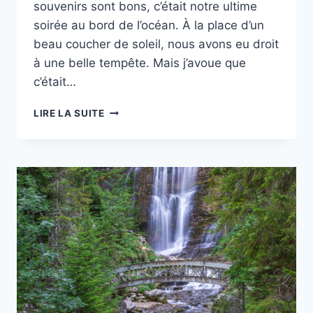
souvenirs sont bons, c’était notre ultime
soirée au bord de l’océan. À la place d’un
beau coucher de soleil, nous avons eu droit
à une belle tempête. Mais j’avoue que
c’était…
PROJET
LIRE LA SUITE
52
–
#49
–
TEMPÊTE
EN
APPROCHE
SUR
L’ATLANTIQUE