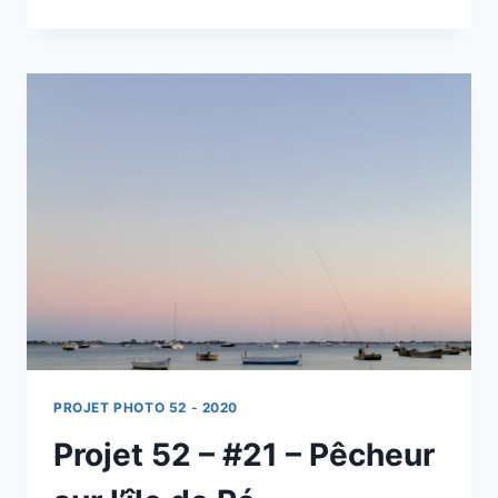
52
–
#23
–
MOTO
PENDANT
LES
24
HEURES
DE
MAGNY-
COURS
PROJET PHOTO 52 - 2020
Projet 52 – #21 – Pêcheur