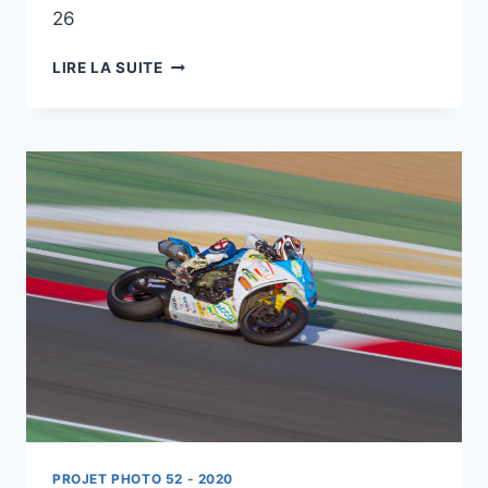
26
PROJET
LIRE LA SUITE
52
–
#24
–
CASCADE
DU
PISSIEU
–
MASSIF
DES
BAUGES
PROJET PHOTO 52 - 2020