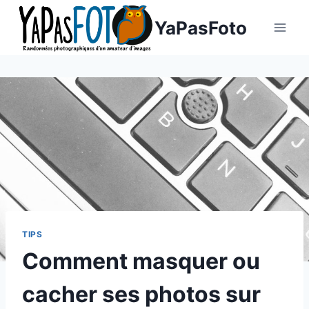
Aller
YaPasFoto
au
contenu
TIPS
Comment masquer ou
cacher ses photos sur