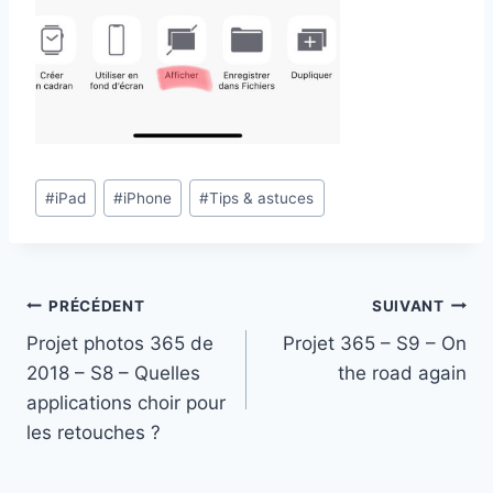
Étiquettes
#
iPad
#
iPhone
#
Tips & astuces
de
la
publication :
Navigation
PRÉCÉDENT
SUIVANT
Projet photos 365 de
Projet 365 – S9 – On
de
2018 – S8 – Quelles
the road again
l’article
applications choir pour
les retouches ?