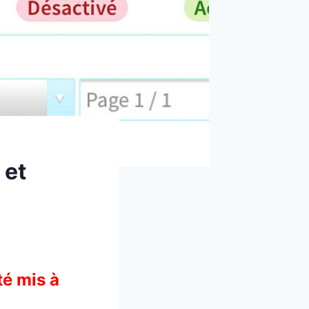
 et
té mis à