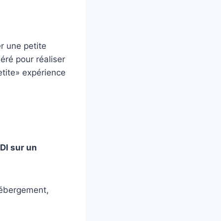
er une petite
léré pour réaliser
etite» expérience
DI sur un
hébergement,