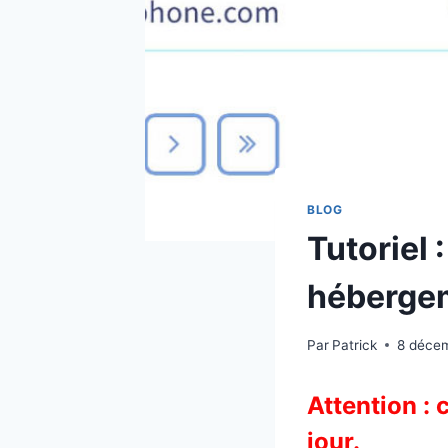
BLOG
Tutoriel
héberge
Par
Patrick
8 déce
Attention : 
jour.