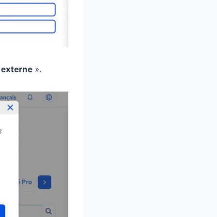
 externe
».