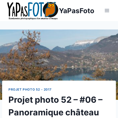
Aller
YaPasFoto
au
contenu
PROJET PHOTO 52 - 2017
Projet photo 52 – #06 –
Panoramique château