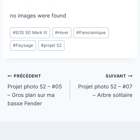
no images were found
Étiquettes
#
EOS 5D Mark III
#
Hiver
#
Panoramique
de
#
Paysage
#
projet 52
la
publication :
Navigation
PRÉCÉDENT
SUIVANT
Projet photo 52 – #05
Projet photo 52 – #07
de
– Gros plan sur ma
– Arbre solitaire
l’article
basse Fender