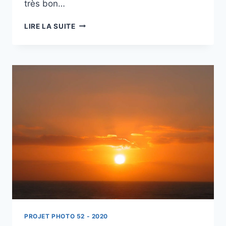
très bon…
PROJET
LIRE LA SUITE
52
–
#10
–
COUCHER
DE
SOLEIL
DANS
LA
BRENNE
PROJET PHOTO 52 - 2020