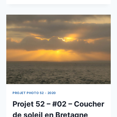
–
#04
–
COUCHER
DE
SOLEIL
À
BISCARROSSE
PLAGE
PROJET PHOTO 52 - 2020
Projet 52 – #02 – Coucher
de soleil en Bretagne