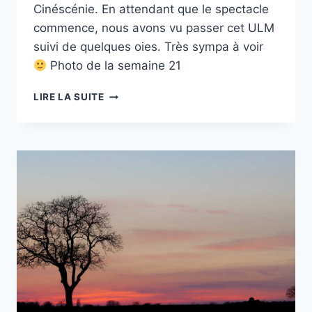
Cinéscénie. En attendant que le spectacle
commence, nous avons vu passer cet ULM
suivi de quelques oies. Très sympa à voir
Photo de la semaine 21
PROJET
LIRE LA SUITE
52
–
#22
–
ULM
EN
VOL
AVEC
DES
OIES