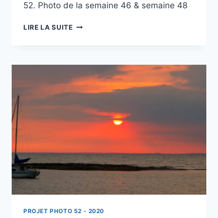
52. Photo de la semaine 46 & semaine 48
PROJET
LIRE LA SUITE
52
–
#47
–
COUCHER
DE
SOLEIL
SUR
L’ATLANTIQUE
PROJET PHOTO 52 - 2020