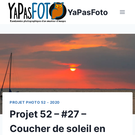
Aller
YaPasFoto
au
contenu
PROJET PHOTO 52 - 2020
Projet 52 – #27 –
Coucher de soleil en