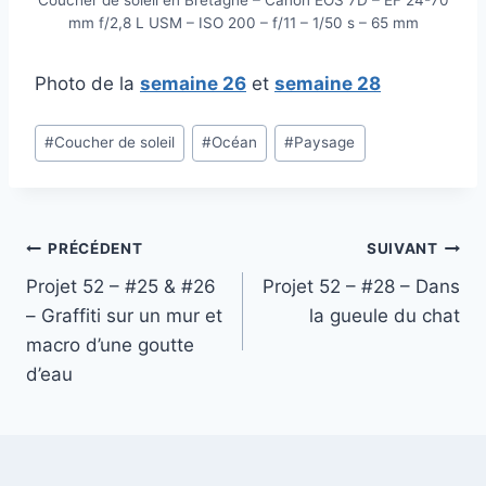
Coucher de soleil en Bretagne – Canon EOS 7D – EF 24-70
mm f/2,8 L USM – ISO 200 – f/11 – 1/50 s – 65 mm
Photo de la
semaine 26
et
semaine 28
Étiquettes
#
Coucher de soleil
#
Océan
#
Paysage
de
la
publication :
Navigation
PRÉCÉDENT
SUIVANT
Projet 52 – #25 & #26
Projet 52 – #28 – Dans
de
– Graffiti sur un mur et
la gueule du chat
l’article
macro d’une goutte
d’eau