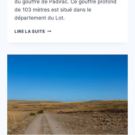
du gouffre de Padirac. Ce gouffre profond
de 103 mètres est situé dans le
département du Lot.
PROJET
LIRE LA SUITE
52
–
S44
–
PANORAMIQUE
DU
GOUFFRE
DE
PADIRAC