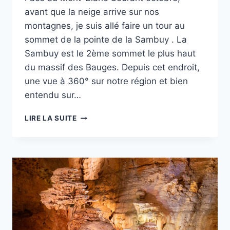
avant que la neige arrive sur nos
montagnes, je suis allé faire un tour au
sommet de la pointe de la Sambuy . La
Sambuy est le 2ème sommet le plus haut
du massif des Bauges. Depuis cet endroit,
une vue à 360° sur notre région et bien
entendu sur…
PROJET
LIRE LA SUITE
52
–
S45
–
DEPUIS
LA
POINTE
DE
LA
SAMBUY