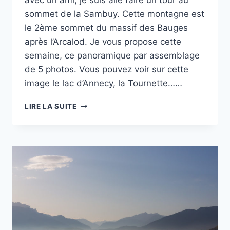
avec un ami, je suis allé faire un tour au
sommet de la Sambuy. Cette montagne est
le 2ème sommet du massif des Bauges
après l’Arcalod. Je vous propose cette
semaine, ce panoramique par assemblage
de 5 photos. Vous pouvez voir sur cette
image le lac d’Annecy, la Tournette……
PROJET
LIRE LA SUITE
52
–
S42
–
DEPUIS
LA
POINTE
DE
LA
SAMBUY