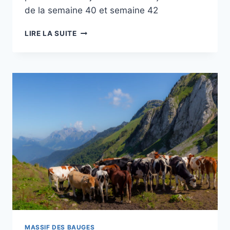
de la semaine 40 et semaine 42
PROJET
LIRE LA SUITE
52
–
S41
–
LE
LAC
D’ANNECY
AU
LEVER
DU
JOUR
MASSIF DES BAUGES