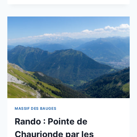
LE
COL
DE
CHÉREL
PAR
PRÉCHEREL
MASSIF DES BAUGES
Rando : Pointe de
Chaurionde par les