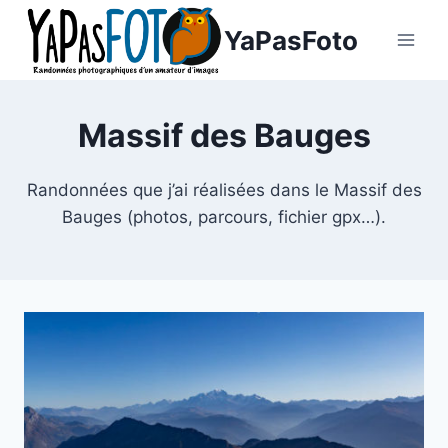
Aller
YaPasFoto
au
contenu
Massif des Bauges
Randonnées que j’ai réalisées dans le Massif des
Bauges (photos, parcours, fichier gpx…).