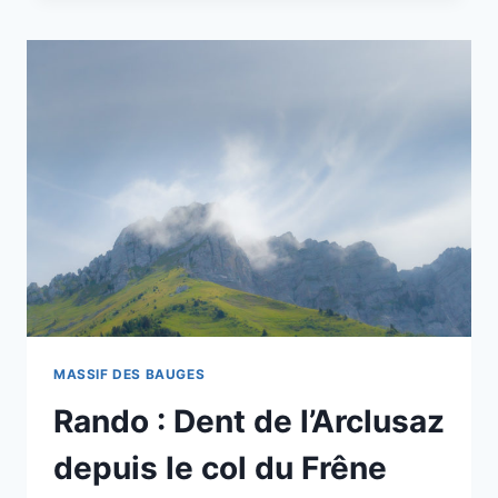
DE
CHAURIONDE
PAR
LES
CHALETS
D’ORGEVAL
MASSIF DES BAUGES
Rando : Dent de l’Arclusaz
depuis le col du Frêne