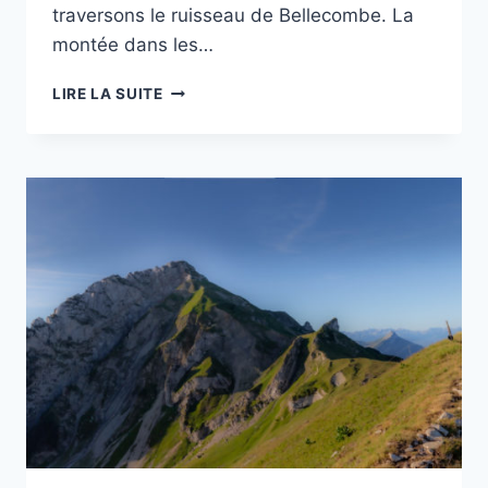
traversons le ruisseau de Bellecombe. La
montée dans les…
RANDO
LIRE LA SUITE
:
COL
DE
BORNETTE
ET
LE
CRÊT
DU
CHAR
PAR
LE
REPOSOIR