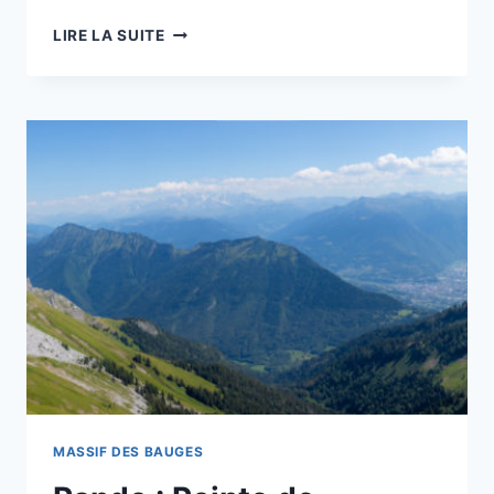
RANDO
LIRE LA SUITE
:
LE
COL
DE
CHÉREL
PAR
PRÉCHEREL
MASSIF DES BAUGES