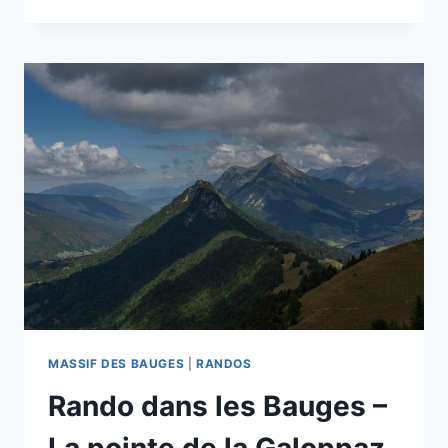
:
LE
TRÉLOD
ET
LA
DENT
DES
PORTES
PAR
LES
CORNES
MASSIF DES BAUGES
|
RANDOS
Rando dans les Bauges –
La pointe de la Galoppaz