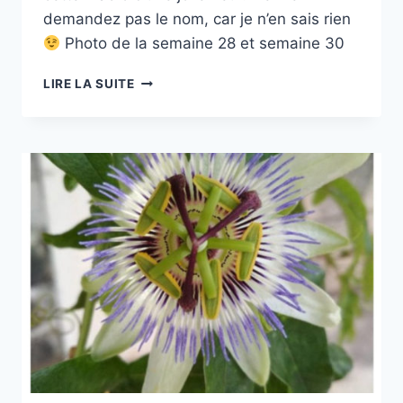
demandez pas le nom, car je n’en sais rien
Photo de la semaine 28 et semaine 30
PROJET
LIRE LA SUITE
52
–
#29
–
PHOTO
MACRO
D’UNE
JOLIE
FLEUR