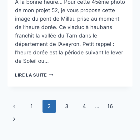
A la bonne heure… Pour cette 45ème photo
de mon projet 52, je vous propose cette
image du pont de Millau prise au moment
de l’heure dorée. Ce viaduc à haubans
franchit la vallée du Tarn dans le
département de l’Aveyron. Petit rappel :
l’heure dorée est la période suivant le lever
de Soleil ou…
PROJET
LIRE LA SUITE
52
–
#45
–
Navigation
Page
1
2
3
4
…
16
LE
VIADUC
de
précédente
Page
DE
MILLAU
page
suivante
À
L’HEURE