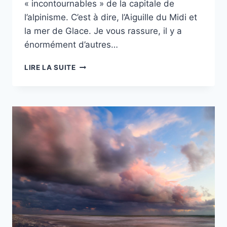
« incontournables » de la capitale de
l’alpinisme. C’est à dire, l’Aiguille du Midi et
la mer de Glace. Je vous rassure, il y a
énormément d’autres…
PROJET
LIRE LA SUITE
52
–
#50
–
CHAMONIX
:
L’AIGUILLE
DES
DRUS