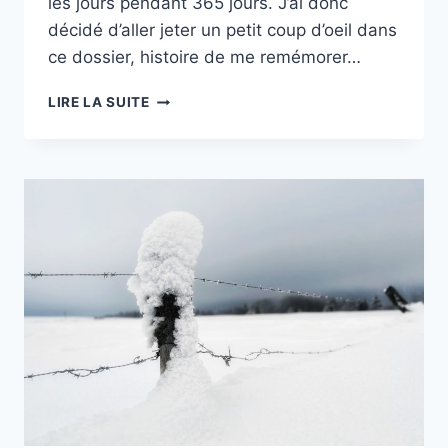
les jours pendant 365 jours. J’ai donc
décidé d’aller jeter un petit coup d’oeil dans
ce dossier, histoire de me remémorer…
PHOTOGRAPHIER
LIRE LA SUITE
AVEC
UN
SMARTPHONE
–
IPHONEOGRAPHIE
&
PHONEOGRAPHIE