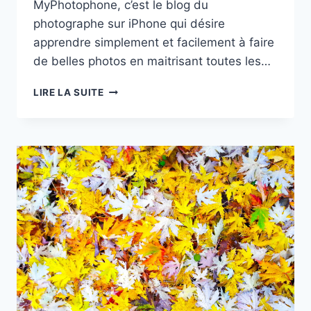
MyPhotophone, c’est le blog du
photographe sur iPhone qui désire
apprendre simplement et facilement à faire
de belles photos en maitrisant toutes les…
CHAINE
LIRE LA SUITE
YOUTUBE
SUR
LA
PHOTOGRAPHIE
AVEC
UN
IPHONE