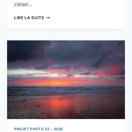
c’était…
PROJET
LIRE LA SUITE
52
–
#49
–
TEMPÊTE
EN
APPROCHE
SUR
L’ATLANTIQUE
PROJET PHOTO 52 - 2020