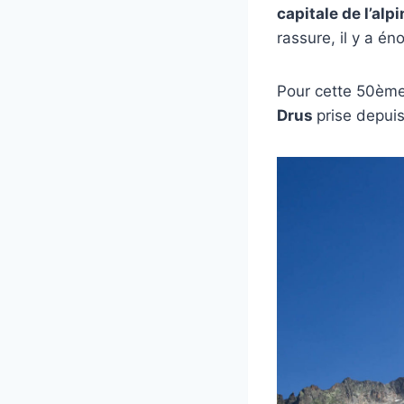
capitale de l’alp
rassure, il y a é
Pour cette 50èm
Drus
prise depui