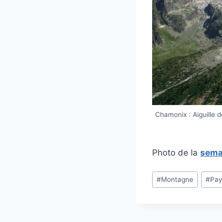
Chamonix : Aiguille 
Photo de la
sema
Étiquettes
#
Montagne
#
Pa
de
la
publication :