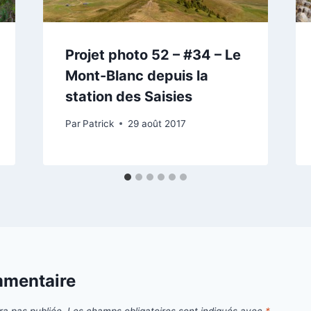
Projet photo 52 – #34 – Le
Mont-Blanc depuis la
station des Saisies
Par
Patrick
29 août 2017
mmentaire
ra pas publiée.
Les champs obligatoires sont indiqués avec
*