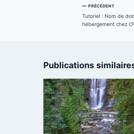
Navigation
PRÉCÉDENT
Tutoriel : Nom de do
de
hébergement chez 
l’article
Publications similaire