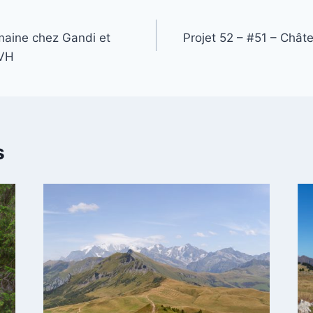
maine chez Gandi et
Projet 52 – #51 – Chât
OVH
s