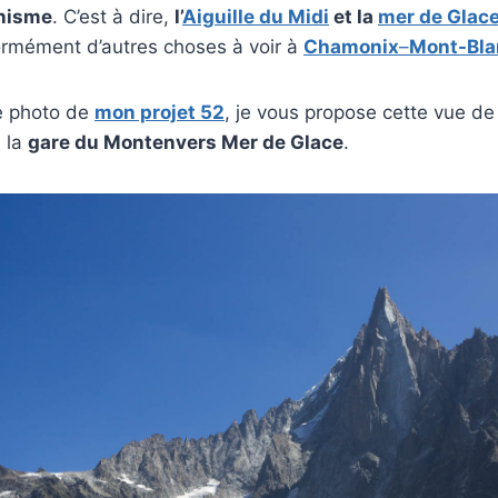
inisme
. C’est à dire,
l’
Aiguille du Midi
et la
mer de Glac
normément d’autres choses à voir à
Chamonix
–
Mont-Bla
e photo de
mon projet 52
, je vous propose cette vue d
s la
gare du Montenvers Mer de Glace
.