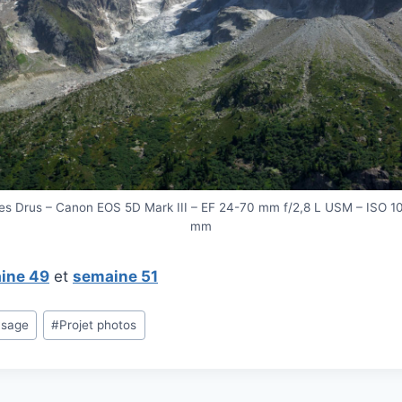
des Drus – Canon EOS 5D Mark III – EF 24-70 mm f/2,8 L USM – ISO 100
mm
ine 49
et
semaine 51
ysage
#
Projet photos