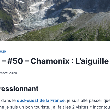
2020
 – #50 – Chamonix : L’aiguill
embre 2020
ressionnant
 dans le
sud-ouest de la France
, je suis allé passer qu
je suis un bon touriste, j’ai fait les 2 visites « incont