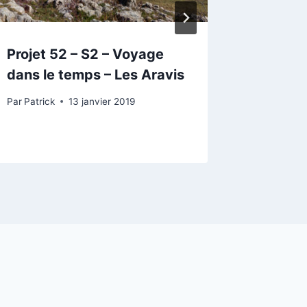
Projet 52 – S2 – Voyage
Projet 
dans le temps – Les Aravis
Paysag
Alpes
Par
Patrick
13 janvier 2019
Par
Patrick