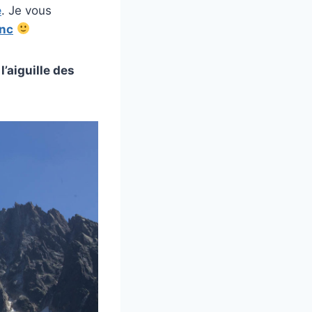
e
. Je vous
nc
e
l’aiguille des