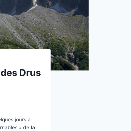
e des Drus
elques jours à
ournables » de
la