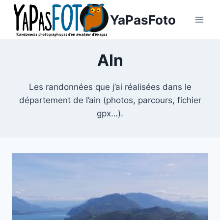
Aller
YaPasFoto
au
contenu
AIn
Les randonnées que j’ai réalisées dans le
département de l’ain (photos, parcours, fichier
gpx…).