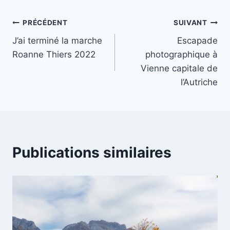
publication :
Navigation
PRÉCÉDENT
SUIVANT
J’ai terminé la marche
Escapade
de
Roanne Thiers 2022
photographique à
l’article
Vienne capitale de
l’Autriche
Publications similaires