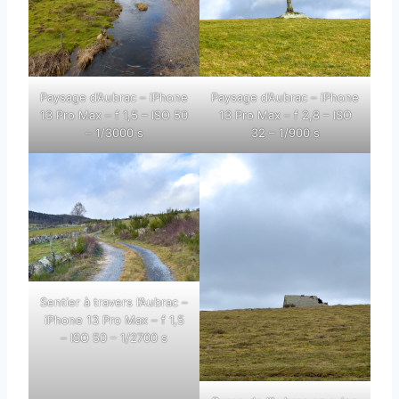
Paysage d’Aubrac – iPhone
Paysage d’Aubrac – iPhone
13 Pro Max – f 1,5 – ISO 50
13 Pro Max – f 2,8 – ISO
– 1/3000 s
32 – 1/900 s
Sentier à travers l’Aubrac –
iPhone 13 Pro Max – f 1,5
– ISO 50 – 1/2700 s