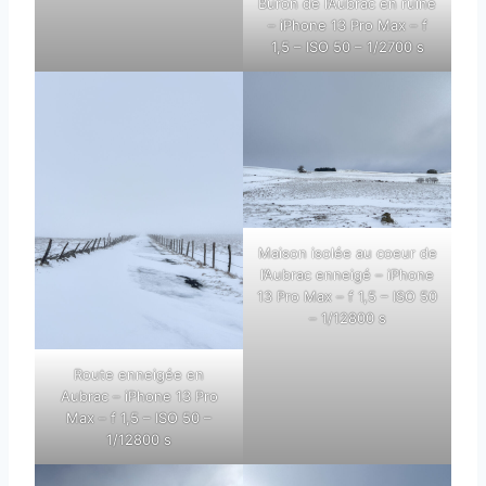
Buron de l’Aubrac en ruine
– iPhone 13 Pro Max – f
1,5 – ISO 50 – 1/2700 s
Maison isolée au coeur de
l’Aubrac enneigé – iPhone
13 Pro Max – f 1,5 – ISO 50
– 1/12800 s
Route enneigée en
Aubrac – iPhone 13 Pro
Max – f 1,5 – ISO 50 –
1/12800 s