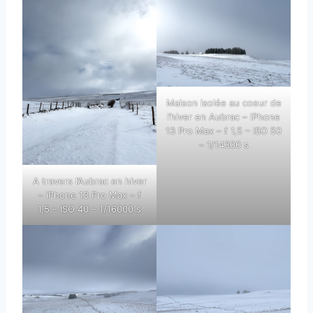
Maison isolée au coeur de
l’hiver en Aubrac – iPhone
13 Pro Max – f 1,5 – ISO 50
– 1/14300 s
A travers l’Aubrac en hiver
– iPhone 13 Pro Max – f
1,5 – ISO 40 – 1/16000 s