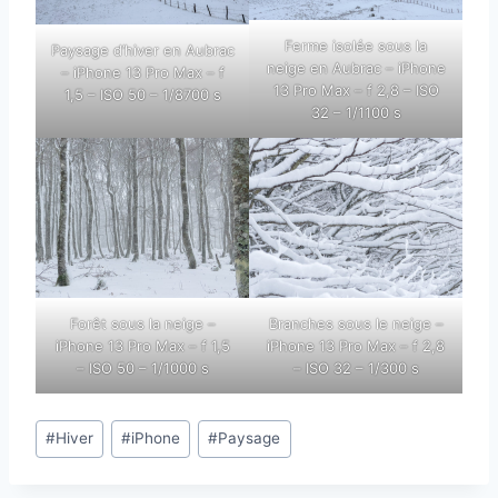
Ferme isolée sous la
Paysage d’hiver en Aubrac
neige en Aubrac – iPhone
– iPhone 13 Pro Max – f
13 Pro Max – f 2,8 – ISO
1,5 – ISO 50 – 1/8700 s
32 – 1/1100 s
Forêt sous la neige –
Branches sous le neige –
iPhone 13 Pro Max – f 1,5
iPhone 13 Pro Max – f 2,8
– ISO 50 – 1/1000 s
– ISO 32 – 1/300 s
Étiquettes
#
Hiver
#
iPhone
#
Paysage
de
la