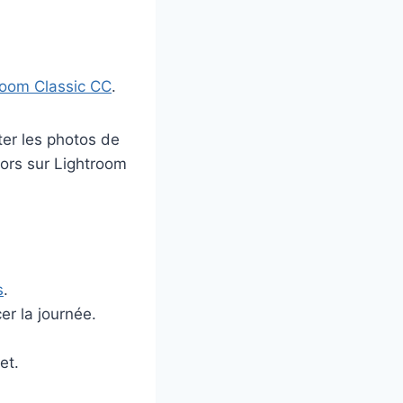
room Classic CC
.
ter les photos de
alors sur Lightroom
s
.
r la journée.
et.