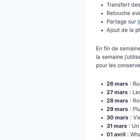
Transfert de
Retouche av
Partage sur
Ajout de la 
En fin de semaine
la semaine j’utili
pour les conserver
26 mars
: Ru
27 mars
: Le
28 mars
: Ro
29 mars
: Pl
30 mars
: Vie
31 mars
: Un 
01 avril
: What