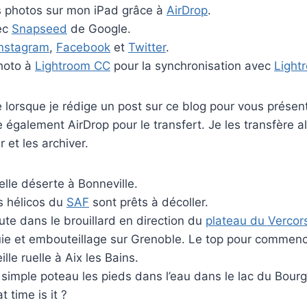
s photos sur mon iPad grâce à
AirDrop
.
ec
Snapseed
de Google.
Instagram
,
Facebook
et
Twitter
.
photo à
Lightroom CC
pour la synchronisation avec
Light
 lorsque je rédige un post sur ce blog pour vous présen
se également AirDrop pour le transfert. Je les transfère 
 et les archiver.
elle déserte à Bonneville.
s hélicos du
SAF
sont prêts à décoller.
ute dans le brouillard en direction du
plateau du Vercor
uie et embouteillage sur Grenoble. Le top pour commence
ille ruelle à Aix les Bains.
simple poteau les pieds dans l’eau dans le lac du Bourg
 time is it ?