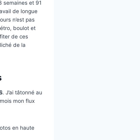
13 semaines et 91
avail de longue
jours n’est pas
étro, boulot et
fiter de ces
liché de la
s
S
. J’ai tâtonné au
 mois mon flux
otos en haute