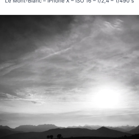
Le Mont-Blanc – iPhone X – ISO 16 – f/2,4 – 1/490 s