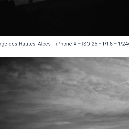
ge des Hautes-Alpes – iPhone X – ISO 25 – f/1,8 – 1/2