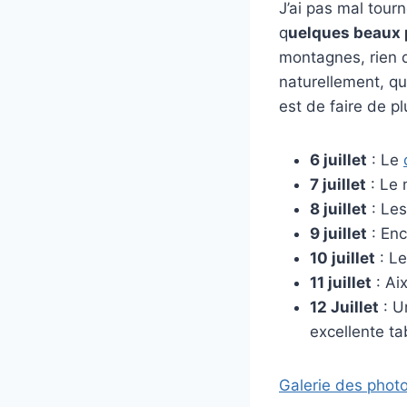
J’ai pas mal tour
q
uelques beaux
montagnes, rien 
naturellement, qu
est de faire de pl
6 juillet
: Le
7 juillet
: Le
8 juillet
: Le
9 juillet
: Enc
10 juillet
: Le
11 juillet
: Ai
12 Juillet
: U
excellente ta
Galerie des phot