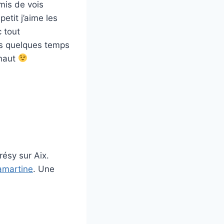
mis de vois
etit j’aime les
 tout
uis quelques temps
 haut
résy sur Aix.
amartine
. Une