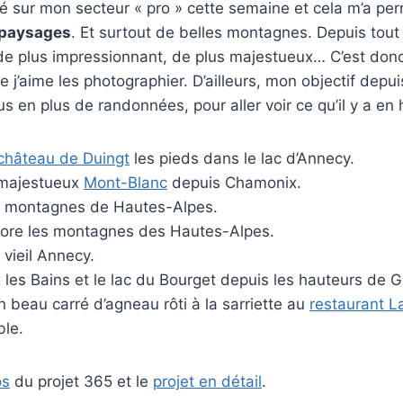
né sur mon secteur « pro » cette semaine et cela m’a per
 paysages
. Et surtout de belles montagnes. Depuis tout p
de plus impressionnant, de plus majestueux… C’est donc
e j’aime les photographier. D’ailleurs, mon objectif dep
us en plus de randonnées, pour aller voir ce qu’il y a en
château de Duingt
les pieds dans le lac d’Annecy.
 majestueux
Mont-Blanc
depuis Chamonix.
s montagnes de Hautes-Alpes.
ore les montagnes des Hautes-Alpes.
 vieil Annecy.
x les Bains et le lac du Bourget depuis les hauteurs de G
n beau carré d’agneau rôti à la sarriette au
restaurant L
ble.
os
du projet 365 et le
projet en détail
.