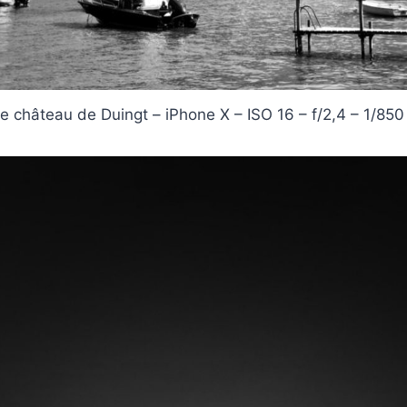
e château de Duingt – iPhone X – ISO 16 – f/2,4 – 1/850