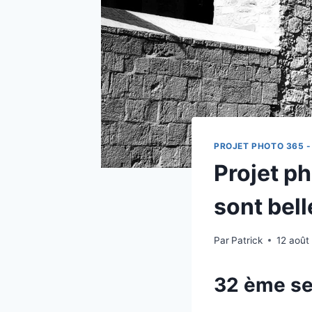
PROJET PHOTO 365 -
Projet p
sont bell
Par
Patrick
12 août
32 ème se