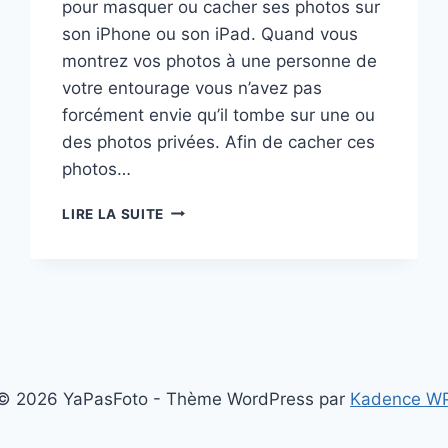
pour masquer ou cacher ses photos sur
son iPhone ou son iPad. Quand vous
montrez vos photos à une personne de
votre entourage vous n’avez pas
forcément envie qu’il tombe sur une ou
des photos privées. Afin de cacher ces
photos…
COMMENT
LIRE LA SUITE
MASQUER
OU
CACHER
SES
PHOTOS
SUR
UN
IPHONE
© 2026 YaPasFoto - Thème WordPress par
Kadence W
OU
UN
IPAD