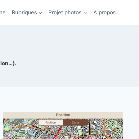
me
Rubriques
Projet photos
A propos…
tion…).