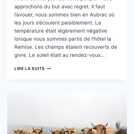
approchons du but avec regret. Il faut
l’avouer, nous sommes bien en Aubrac où
les jours s’écoulent paisiblement. La
température était légèrement négative
lorsque nous sommes partis de l’hôtel la
Remise. Les champs étaient recouverts de
givre. Le soleil était au rendez-vous…
TOUR
LIRE LA SUITE
DES
MONTS
D’AUBRAC
–
JOUR
7
–
DE
ST
URCIZE