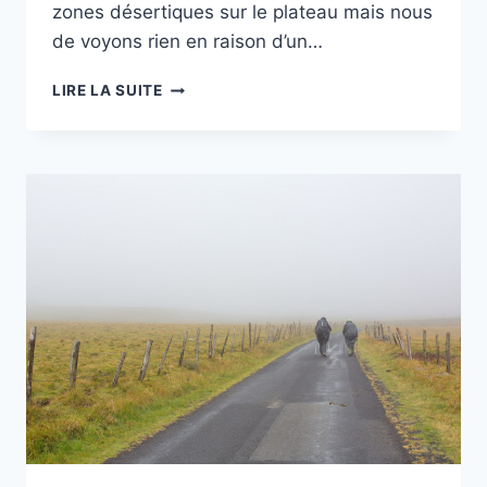
zones désertiques sur le plateau mais nous
de voyons rien en raison d’un…
TOUR
LIRE LA SUITE
DES
MONTS
D’AUBRAC
–
JOUR
5
–
DE
ST
CHELY
AU
DOMAINE
DU
VAYSSAÏRE