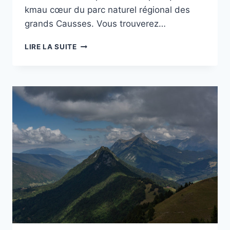
kmau cœur du parc naturel régional des
grands Causses. Vous trouverez…
RANDO
LIRE LA SUITE
:
LE
TOUR
DU
LARZAC
MÉRIDIONAL
EN
9
JOURS