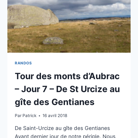
GÎTE
DES
GENTIANES
À
AUMONT
AUBRAC
RANDOS
Tour des monts d’Aubrac
– Jour 7 – De St Urcize au
gîte des Gentianes
Par
Patrick
16 avril 2018
De Saint-Urcize au gîte des Gentianes
Avant dernier jour de notre périple. Nous