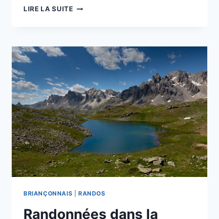
RANDO
LIRE LA SUITE
DANS
LES
BAUGES
–
LA
POINTE
DE
LA
GALOPPAZ
PAR
LE
COL
DU
LINDAR
BRIANÇONNAIS
|
RANDOS
Randonnées dans la