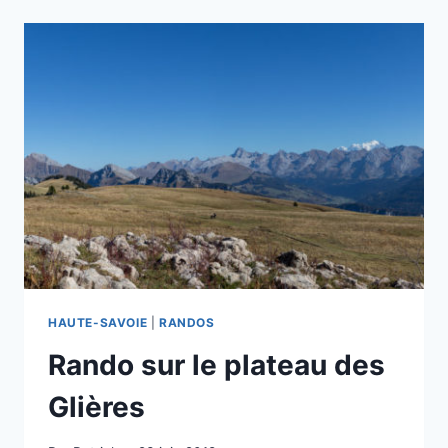
VALLÉE
DE
LA
CLARÉE
ET
COL
DU
GRANON
HAUTE-SAVOIE
|
RANDOS
Rando sur le plateau des
Glières