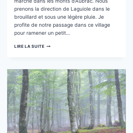
marche dans les monts d’Aubrac. Nous
prenons la direction de Laguiole dans le
brouillard et sous une légère pluie. Je
profite de notre passage dans ce village
pour ramener un petit…
TOUR
LIRE LA SUITE
DES
MONTS
D’AUBRAC
–
JOUR
6
–
DU
VAYSSAÏRE
À
ST
URCIZE