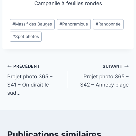
Campanile à feuilles rondes
Étiquettes
#
Massif des Bauges
#
Panoramique
#
Randonnée
de
#
Spot photos
la
publication :
Navigation
PRÉCÉDENT
SUIVANT
Projet photo 365 –
Projet photo 365 –
de
S41 – On dirait le
S42 – Annecy plage
l’article
sud…
Publications similaires