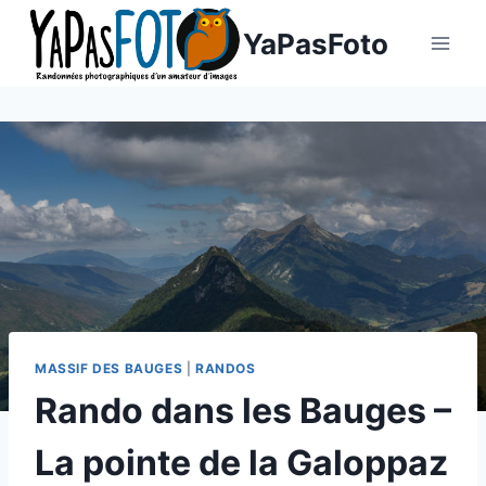
Aller
YaPasFoto
au
contenu
MASSIF DES BAUGES
|
RANDOS
Rando dans les Bauges –
La pointe de la Galoppaz