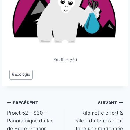
Peuffi le yéti
Étiquettes
#
Ecologie
de
la
publication :
Navigation
PRÉCÉDENT
SUIVANT
Projet 52 – S30 –
Kilomètre effort &
de
Panoramique du lac
calcul du temps pour
l’article
de Serre-Ponçon
faire une randonnée