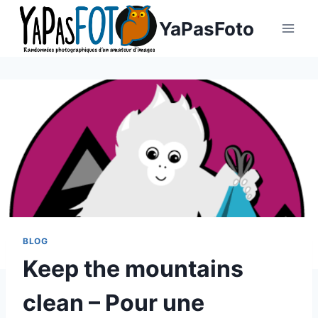
Aller
YaPasFoto
au
contenu
BLOG
Keep the mountains
clean – Pour une