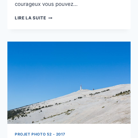
courageux vous pouvez…
RANDO
LIRE LA SUITE
DANS
LE
BEAUFORTAIN
–
MONT
CLOCHER
ET
MONT
VORÈS
OU
TÊTE
DES
3
COINS
PROJET PHOTO 52 - 2017