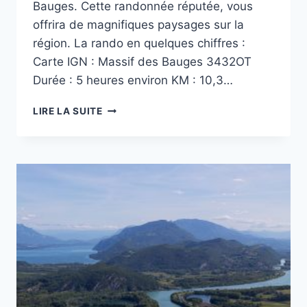
Bauges. Cette randonnée réputée, vous
offrira de magnifiques paysages sur la
région. La rando en quelques chiffres :
Carte IGN : Massif des Bauges 3432OT
Durée : 5 heures environ KM : 10,3…
RANDO
LIRE LA SUITE
DANS
LES
BAUGES
–
LA
POINTE
DE
LA
GALOPPAZ
PAR
LE
COL
DU