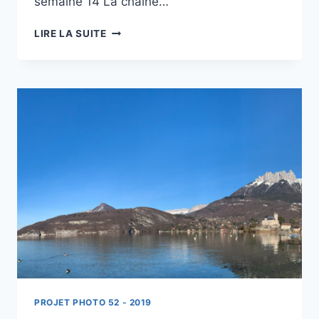
semaine 14 La chaine…
PROJET
LIRE LA SUITE
52
–
S13
–
PANORAMA
DES
ARAVIS
PROJET PHOTO 52 - 2019