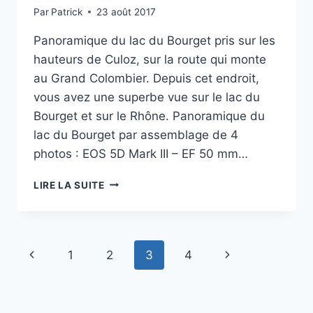
Par
Patrick
23 août 2017
Panoramique du lac du Bourget pris sur les
hauteurs de Culoz, sur la route qui monte
au Grand Colombier. Depuis cet endroit,
vous avez une superbe vue sur le lac du
Bourget et sur le Rhône. Panoramique du
lac du Bourget par assemblage de 4
photos : EOS 5D Mark III – EF 50 mm…
PROJET
LIRE LA SUITE
PHOTO
52
–
#33
Navigation
Page
Page
1
2
3
4
–
PANORAMIQUE
de
précédente
suivante
DU
LAC