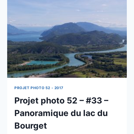
–
LE
MONT-
BLANC
DEPUIS
LA
STATION
DES
SAISIES
PROJET PHOTO 52 - 2017
Projet photo 52 – #33 –
Panoramique du lac du
Bourget