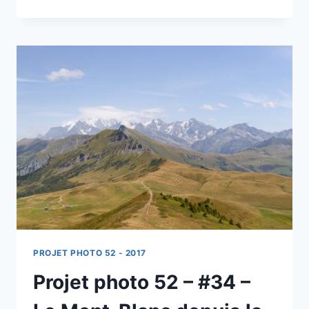
PHOTO
52
–
#36
–
PANORAMA
PLATEAU
DE
L’AUBRAC
PROJET PHOTO 52 - 2017
Projet photo 52 – #34 –