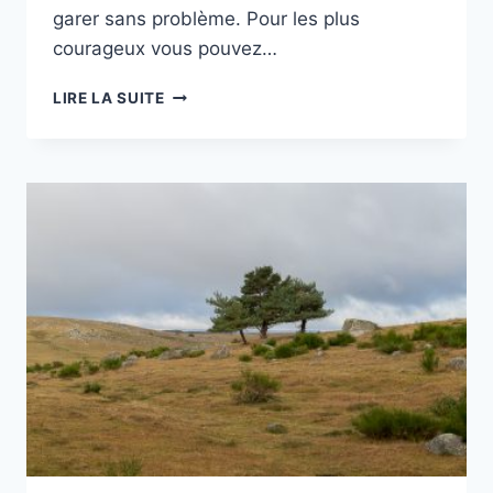
garer sans problème. Pour les plus
courageux vous pouvez…
RANDO
LIRE LA SUITE
DANS
LE
BEAUFORTAIN
–
MONT
CLOCHER
ET
MONT
VORÈS
OU
TÊTE
DES
3
COINS